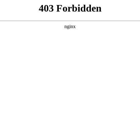
建材经营部
产品展示
新闻资讯
案例展示
行业动态
联系我
知识，其中也会对一个机油壶下面一横进行解释，如果能碰巧解
！