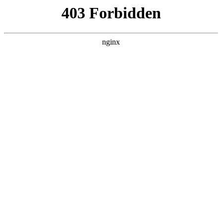
ALC楼板-隔墙板-NALC板-水泥泄爆板-压力板-建材板-郫都区景鑫智构建
材经营部
首页
>
行业动态
> 正文
增压泵怎样调压力大小
2026-01-09 08:30:21
本篇文章给大家谈谈增压泵怎样调压力大小，以及增压泵怎样
调压力大小视频对应的知识点，希望对各位有所帮助，不要忘
了收藏本站喔。
本文目录一览：
1、
智能自吸增压泵怎么调压力