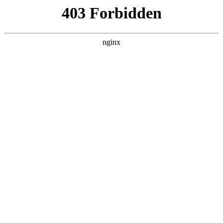
ALC楼板-隔墙板-NALC板-水泥泄爆板-压力板-建材板-郫都区景鑫智构建
材经营部
首页
>
案例展示
> 正文
潜水泵哪个品牌最好
2025-12-30 04:30:18
今天给各位分享潜水泵哪个品牌最好的知识，其中也会对潜水
泵哪个品牌最好?进行解释，如果能碰巧解决你现在面临的问
题，别忘了关注本站，现在开始吧！
本文目录一览：
1、
鱼缸水泵品牌前十名