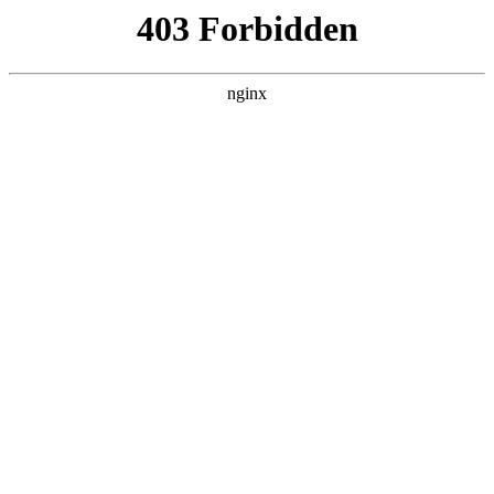
ALC楼板-隔墙板-NALC板-水泥泄爆板-压力板-建材板-郫都区景鑫智构建
材经营部
首页
>
联系我们
> 正文
水平仪工作原理实验视频
2025-12-24 08:30:20
今天给各位分享水平仪工作原理实验视频的知识，其中也会对
水平仪的原理与使用进行解释，如果能碰巧解决你现在面临的
问题，别忘了关注本站，现在开始吧！
本文目录一览：
1、
五线水平仪使用方法