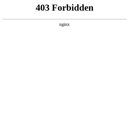
ALC楼板-隔墙板-NALC板-水泥泄爆板-压力板-建材板-郫都区景鑫智构建
材经营部
首页
>
产品展示
> 正文
电焊机一次线和二次线的长度图片
2025-12-08 00:30:14
本篇文章给大家谈谈电焊机一次线和二次线的长度图片，以及
电焊机一次接线和二次接线长度对应的知识点，希望对各位有
所帮助，不要忘了收藏本站喔。
本文目录一览：
1、
电焊机一次线和二次线的长度