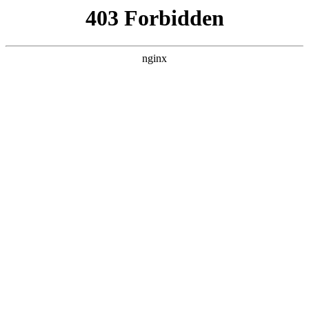
ALC楼板-隔墙板-NALC板-水泥泄爆板-压力板-建材板-郫都区景鑫智构建
材经营部
首页
>
新闻资讯
> 正文
传感器原理及应用电子版
2025-12-07 00:30:13
本篇文章给大家谈谈传感器原理及应用电子版，以及传感器原
理及应用 答案对应的知识点，希望对各位有所帮助，不要忘了
收藏本站喔。
本文目录一览：
1、
十大传感器原理和应用