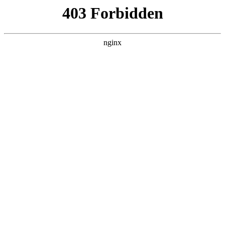
ALC楼板-隔墙板-NALC板-水泥泄爆板-压力板-建材板-郫都区景鑫智构建
材经营部
首页
>
联系我们
> 正文
家用菜园浇地小型水泵
2025-11-30 12:30:15
今天给各位分享家用菜园浇地小型水泵的知识，其中也会对家
用菜园浇地小型水泵怎么排空气进行解释，如果能碰巧解决你
现在面临的问题，别忘了关注本站，现在开始吧！
本文目录一览：
1、
最实用的浇地神器