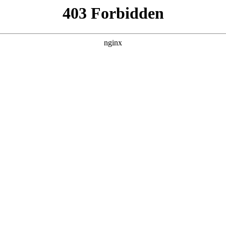
建材经营部
产品展示
新闻资讯
案例展示
行业动态
联系我
中也会对弹簧的串联与并联规律进行解释，如果能碰巧解决你现
。