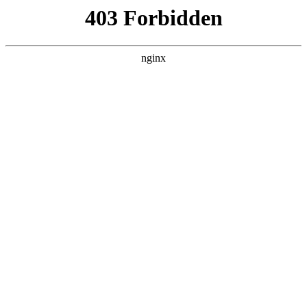
ALC楼板-隔墙板-NALC板-水泥泄爆板-压力板-建材板-郫都区景鑫智构建
材经营部
首页
>
案例展示
> 正文
东城角磨机装配图
2025-11-26 16:30:16
今天给各位分享东城角磨机装配图的知识，其中也会对东城角
磨机850w价格进行解释，如果能碰巧解决你现在面临的问题，
别忘了关注本站，现在开始吧！
本文目录一览：
1、
东成和锐奇角磨机哪个好