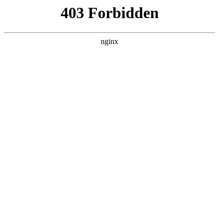
ALC楼板-隔墙板-NALC板-水泥泄爆板-压力板-建材板-郫都区景鑫智构建
材经营部
首页
>
案例展示
> 正文
酸度计phs-25c的精密度等级
2025-03-15 00:30:12
今天给各位分享酸度计phs-25c的精密度等级的知识，其中也会
对酸度计精度等级怎么写进行解释，如果能碰巧解决你现在面
临的问题，别忘了关注本站，现在开始吧！
本文目录一览：
1、
PHS-25C型酸度计的使用步骤?