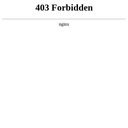
ALC楼板-隔墙板-NALC板-水泥泄爆板-压力板-建材板-郫都区景鑫智构建
材经营部
首页
>
新闻资讯
> 正文
电钻什么牌子好用又实惠安全
2025-11-07 20:30:13
今天给各位分享电钻什么牌子好用又实惠安全的知识，其中也
会对电钻哪个牌子好进行解释，如果能碰巧解决你现在面临的
问题，别忘了关注本站，现在开始吧！
本文目录一览：
1、
国产手电钻,哪个牌子比较好?