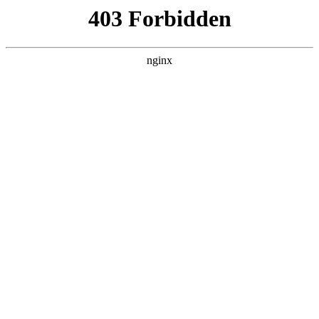
ALC楼板-隔墙板-NALC板-水泥泄爆板-压力板-建材板-郫都区景鑫智构建
材经营部
首页
>
案例展示
> 正文
机油壶作用
2025-10-28 08:30:12
今天给各位分享机油壶作用的知识，其中也会对机油壶的工作
原理解剖图进行解释，如果能碰巧解决你现在面临的问题，别
忘了关注本站，现在开始吧！
本文目录一览：
1、
汽车加装机油透气壶的好处和坏处