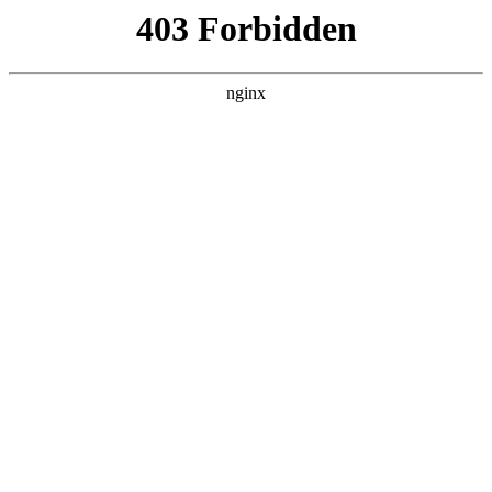
ALC楼板-隔墙板-NALC板-水泥泄爆板-压力板-建材板-郫都区景鑫智构建
材经营部
首页
>
联系我们
> 正文
上海酸度计ph计探头
2025-10-27 08:30:12
本篇文章给大家谈谈上海酸度计ph计探头，以及酸度计说明书p
hs3c对应的知识点，希望对各位有所帮助，不要忘了收藏本站
喔。
本文目录一览：
1、
pH计(酸度计)的选型要点及使用注意事项