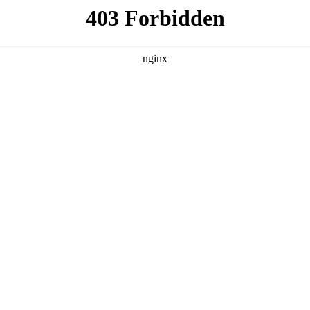
建材经营部
产品展示
新闻资讯
案例展示
行业动态
联系我
其中也会对万用表测电流怎么接入电路进行解释，如果能碰巧解
！