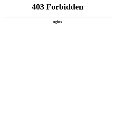
ALC楼板-隔墙板-NALC板-水泥泄爆板-压力板-建材板-郫都区景鑫智构建
材经营部
首页
>
联系我们
> 正文
发电机品牌哪个牌子好
2025-10-14 12:30:17
今天给各位分享发电机品牌哪个牌子好的知识，其中也会对发
电机什么品牌进行解释，如果能碰巧解决你现在面临的问题，
别忘了关注本站，现在开始吧！
本文目录一览：
1、
汽油发电机什么牌子的质量好又耐用