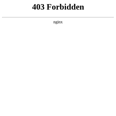
ALC楼板-隔墙板-NALC板-水泥泄爆板-压力板-建材板-郫都区景鑫智构建
材经营部
首页
>
产品展示
> 正文
角磨机有线改无线
2025-09-16 16:30:11
本篇文章给大家谈谈角磨机有线改无线，以及角磨机改装无齿
锯对应的知识点，希望对各位有所帮助，不要忘了收藏本站
喔。
本文目录一览：
1、
东城20伏充电角磨机能外接电源吗