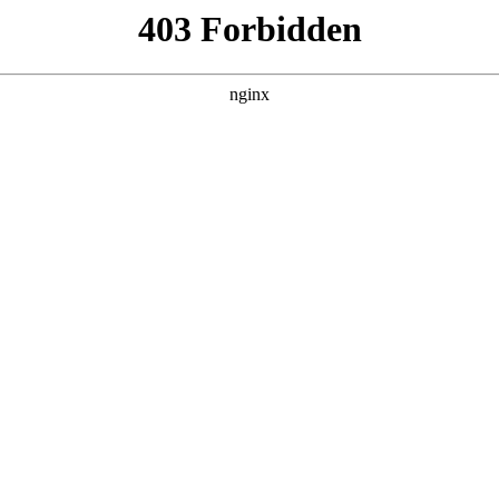
建材经营部
产品展示
新闻资讯
案例展示
行业动态
联系我
中也会对摩托车发电机构造图解视频进行解释，如果能碰巧解决
样子?