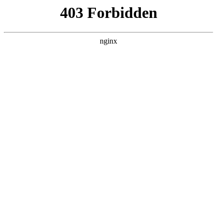
ALC楼板-隔墙板-NALC板-水泥泄爆板-压力板-建材板-郫都区景鑫智构建
材经营部
首页
>
关于我们
> 正文
手持电钻图片
2025-09-05 20:30:10
本篇文章给大家谈谈手持电钻图片，以及手持电钻电路图对应
的知识点，希望对各位有所帮助，不要忘了收藏本站喔。
本文目录一览：
1、
如何装卸手电钻的钻头?