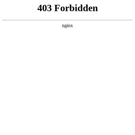
ALC楼板-隔墙板-NALC板-水泥泄爆板-压力板-建材板-郫都区景鑫智构建
材经营部
首页
>
联系我们
> 正文
潜水泵的种类及特点
2025-08-30 00:30:10
本篇文章给大家谈谈潜水泵的种类及特点，以及潜水泵分为哪
几种对应的知识点，希望对各位有所帮助，不要忘了收藏本站
喔。
本文目录一览：
1、
深井泵深井泵执行标准