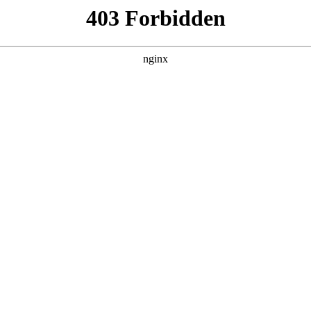
建材经营部
产品展示
新闻资讯
案例展示
行业动态
联系我
，以及焊机分流器作用对应的知识点，希望对各位有所帮助，不