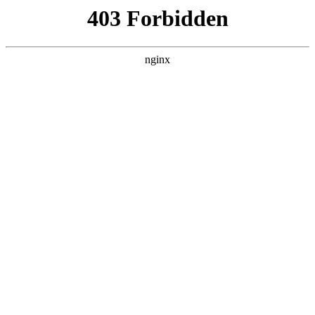
ALC楼板-隔墙板-NALC板-水泥泄爆板-压力板-建材板-郫都区景鑫智构建
材经营部
首页
>
关于我们
> 正文
安检检查液体的仪器和原理
2025-08-27 00:30:08
今天给各位分享安检检查液体的仪器和原理的知识，其中也会
对安检检查液体的机器进行解释，如果能碰巧解决你现在面临
的问题，别忘了关注本站，现在开始吧！
本文目录一览：
1、
地铁安检时检测液体的设备是什么原理