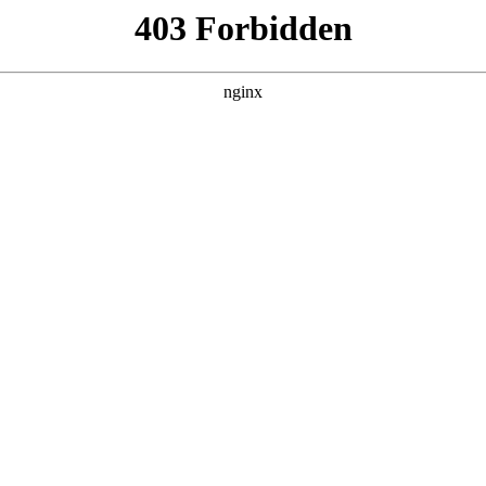
建材经营部
产品展示
新闻资讯
案例展示
行业动态
联系我
其中也会对水平仪中国窗进行解释，如果能碰巧解决你现在面临
安装需要注意的事项