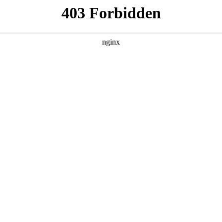
建材经营部
产品展示
新闻资讯
案例展示
行业动态
联系我
式，以及老版万用表对应的知识点，希望对各位有所帮助，不要