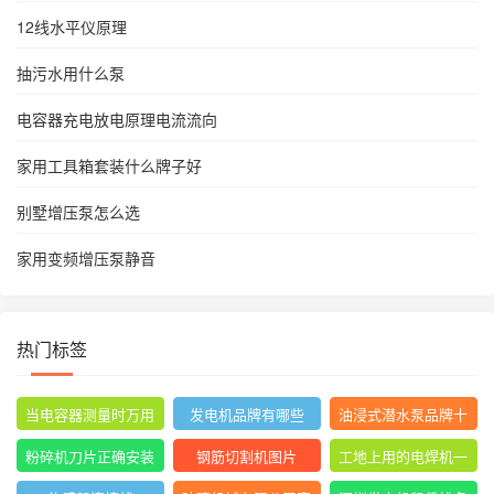
12线水平仪原理
抽污水用什么泵
电容器充电放电原理电流流向
家用工具箱套装什么牌子好
别墅增压泵怎么选
家用变频增压泵静音
热门标签
当电容器测量时万用
发电机品牌有哪些
油浸式潜水泵品牌十
表指针摆动后停止不
大排名
粉碎机刀片正确安装
钢筋切割机图片
工地上用的电焊机一
动
方法图
般是直流还是交流