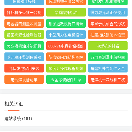
传感器连接线
玻璃机械有限公司官
深圳发电机租赁排名
网
前十
打捆机多少钱一台视
豪爵摩托机油
得力激光测距仪使用
频
方法
电容器的测量及测量
钳子拯救没胃口抖音
车显示机油壶的形状
结果怎么写
是什么意思
细菌病源性检测仪器
小型风力发电机设计
抽屉指纹锁怎么设置
是什么
与制作
指纹
怎么换机油才能把机
630kva电容补偿柜价
电焊机的排名
油放干净
格
哈弗胎压监测传感器
防盗锁内部结构图解
万用表测漏电保护器
图片
短路怎么回事
光伏发电家用安装
酸度计操作规程视频
角磨机外壳配件大全
电气焊设备清单
五金涂装配件厂家
电焊机一次线和二次
线的长度及接头
相关词汇
建站系统
(181)